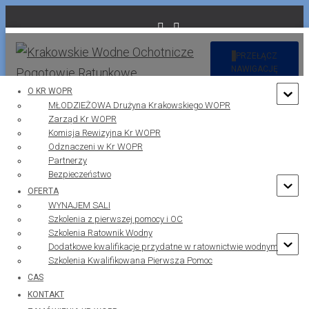
PRZEŁĄCZ
NAWIGACJĘ
O KR WOPR
MŁODZIEŻOWA Drużyna Krakowskiego WOPR
Zarząd Kr WOPR
Projekt integracja społeczna i
Komisja Rewizyjna Kr WOPR
Odznaczeni w Kr WOPR
zawodowa osób z
Partnerzy
Bezpieczeństwo
niepełnosprawnościami
OFERTA
WYNAJEM SALI
Opublikowano przez
Marti
w dniu
22 maja 2026
Szkolenia z pierwszej pomocy i OC
Szkolenia Ratownik Wodny
Dodatkowe kwalifikacje przydatne w ratownictwie wodnym
Szkolenia Kwalifikowana Pierwsza Pomoc
CAS
KONTAKT
Krakowskie Wodne Ochotnicze Pogotowie Ratunkowe realizuje