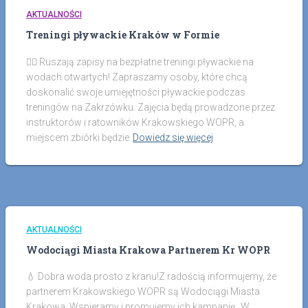
AKTUALNOŚCI
Treningi pływackie Kraków w Formie
🏊‍♀️ Ruszają zapisy na bezpłatne treningi pływackie na
wodach otwartych! Zapraszamy osoby, które chcą
doskonalić swoje umiejętności pływackie podczas
treningów na Zakrzówku. Zajęcia będą prowadzone przez
instruktorów i ratowników Krakowskiego WOPR, a
miejscem zbiórki będzie
Dowiedz się więcej
AKTUALNOŚCI
Wodociągi Miasta Krakowa Partnerem Kr WOPR
💧 Dobra woda prosto z kranu!Z radością informujemy, że
partnerem Krakowskiego WOPR są Wodociągi Miasta
Krakowa. Wspieramy i promujemy ich kampanię „W