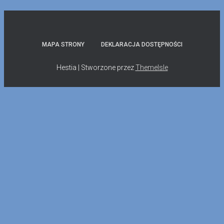
MAPA STRONY
DEKLARACJA DOSTĘPNOŚCI
Hestia | Stworzone przez
ThemeIsle
Skip to content
Open toolbar
Dostępność cyfrowa
Powiększ tekst
Zmniejsz tekst
Skala szarości
Wysoki kontrast
Negatywny kontrast
Jasne tło
Podświetl linki
Czytelna czcionka